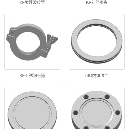
KF柔性波纹管
KF外丝接头
KF不锈钢卡箍
ISO内焊法兰