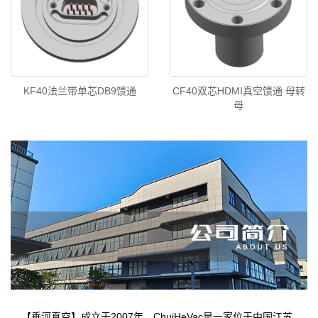
KF40法兰带单芯DB9馈通
CF40双芯HDMI真空馈通 母转
母
【垂河真空】成立于2007年。ChuiHeVac是一家位于中国江苏