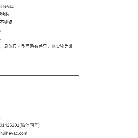
HeVac
箍快装
4不锈钢
温
光
，具体尺寸型号略有差异，以实物为准
生
01425201(微信同号)
huihevac.com