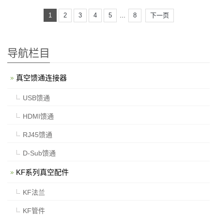
...
1
2
3
4
5
8
下一页
导航栏目
真空馈通连接器
USB馈通
HDMI馈通
RJ45馈通
D-Sub馈通
KF系列真空配件
KF法兰
KF管件