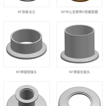
KF盲板法兰
KF中心支架带O型氟胶圈
KF焊接短接头
KF焊接长接头