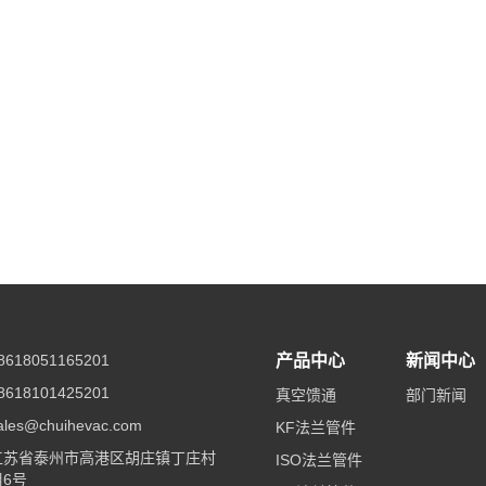
618051165201
产品中心
新闻中心
618101425201
真空馈通
部门新闻
es@chuihevac.com
KF法兰管件
江苏省泰州市高港区胡庄镇丁庄村
ISO法兰管件
6号