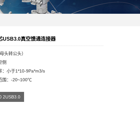
双芯USB3.0真空馈通连接器
0（母头转公头）
空侧
小于1*10-9Pa*m3/s
围：-20~100℃
 2USB3.0