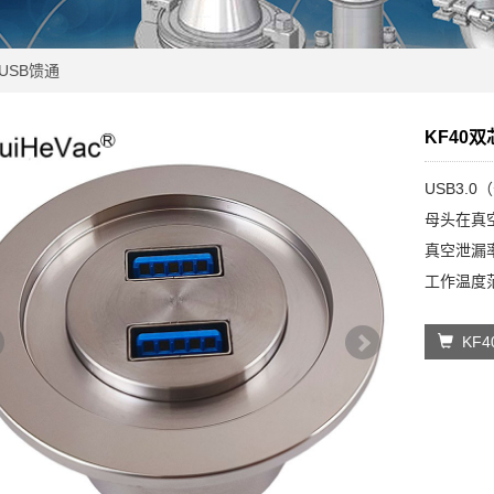
USB馈通
KF40
USB3.
母头在真
真空泄漏率：
工作温度范
KF40