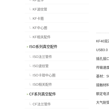
KF波纹管
KF卡箍
KF中心圈
KF相关配件
KF40
ISO系列真空配件
USB3
ISO法兰管件
插孔接口：
ISO波纹管
传输速度：
ISO卡钳中心圈
基材：SU
ISO相关配件
接触材
额定电流
CF系列真空配件
大气耐受
CF法兰管件